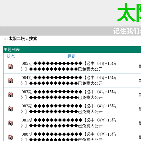
太
记住我们:t6
太阳二坛
» 搜索
主题列表
状态
标题
085期.◆◆◆◆◆◆◆◆◆◆◆◆【必中《4肖+15码
》】◆◆◆◆◆◆◆◆◆◆◆◆已免费大公开
084期.◆◆◆◆◆◆◆◆◆◆◆◆【必中《4肖+15码
》】◆◆◆◆◆◆◆◆◆◆◆◆已免费大公开
083期.◆◆◆◆◆◆◆◆◆◆◆◆【必中《4肖+15码
》】◆◆◆◆◆◆◆◆◆◆◆◆已免费大公开
082期.◆◆◆◆◆◆◆◆◆◆◆◆【必中《4肖+15码
》】◆◆◆◆◆◆◆◆◆◆◆◆已免费大公开
081期.◆◆◆◆◆◆◆◆◆◆◆◆【必中《4肖+15码
》】◆◆◆◆◆◆◆◆◆◆◆◆已免费大公开
080期.◆◆◆◆◆◆◆◆◆◆◆◆【必中《4肖+15码
》】◆◆◆◆◆◆◆◆◆◆◆◆已免费大公开