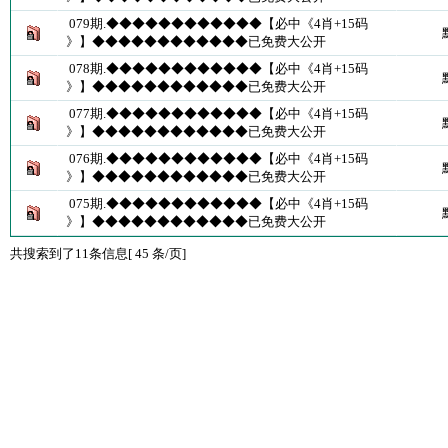
079期.◆◆◆◆◆◆◆◆◆◆◆◆【必中《4肖+15码
》】◆◆◆◆◆◆◆◆◆◆◆◆已免费大公开
078期.◆◆◆◆◆◆◆◆◆◆◆◆【必中《4肖+15码
》】◆◆◆◆◆◆◆◆◆◆◆◆已免费大公开
077期.◆◆◆◆◆◆◆◆◆◆◆◆【必中《4肖+15码
》】◆◆◆◆◆◆◆◆◆◆◆◆已免费大公开
076期.◆◆◆◆◆◆◆◆◆◆◆◆【必中《4肖+15码
》】◆◆◆◆◆◆◆◆◆◆◆◆已免费大公开
075期.◆◆◆◆◆◆◆◆◆◆◆◆【必中《4肖+15码
》】◆◆◆◆◆◆◆◆◆◆◆◆已免费大公开
共搜索到了11条信息[ 45 条/页]