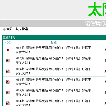
太
记住我们:t6
太阳二坛
» 搜索
主题列表
状态
标题
086期. 深海鱼 最早更新.用心创作！（平特 Ⅰ 尾）好运平
安发大财！
085期. 深海鱼 最早更新.用心创作！（平特 Ⅰ 尾）好运平
安发大财！
084期. 深海鱼 最早更新.用心创作！（平特 Ⅰ 尾）好运平
安发大财！
083期. 深海鱼 最早更新.用心创作！（平特 Ⅰ 尾）好运平
安发大财！
082期. 深海鱼 最早更新.用心创作！（平特 Ⅰ 尾）好运平
安发大财！
081期. 深海鱼 最早更新.用心创作！（平特 Ⅰ 尾）好运平
安发大财！