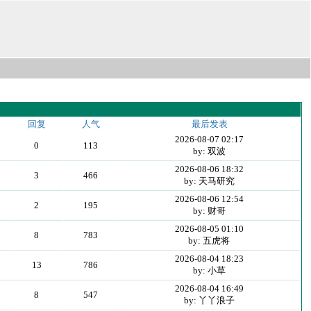
回复
人气
最后发表
2026-08-07 02:17
0
113
by: 双波
2026-08-06 18:32
3
466
by: 天马研究
2026-08-06 12:54
2
195
by: 财哥
2026-08-05 01:10
8
783
by: 五虎将
2026-08-04 18:23
13
786
by: 小草
2026-08-04 16:49
8
547
by: 丫丫浪子