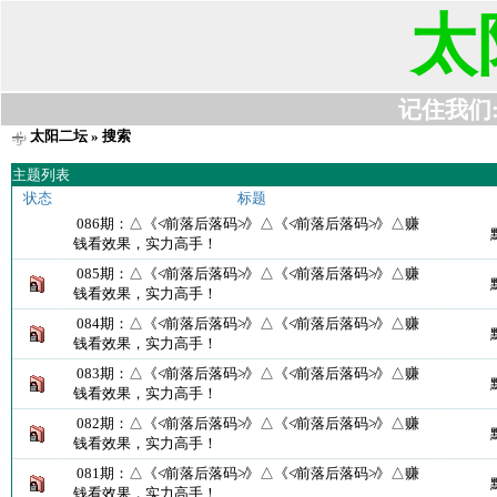
太
记住我们:t6
太阳二坛
» 搜索
主题列表
状态
标题
086期：△《≮前落后落码≯》△《≮前落后落码≯》△赚
钱看效果，实力高手！
085期：△《≮前落后落码≯》△《≮前落后落码≯》△赚
钱看效果，实力高手！
084期：△《≮前落后落码≯》△《≮前落后落码≯》△赚
钱看效果，实力高手！
083期：△《≮前落后落码≯》△《≮前落后落码≯》△赚
钱看效果，实力高手！
082期：△《≮前落后落码≯》△《≮前落后落码≯》△赚
钱看效果，实力高手！
081期：△《≮前落后落码≯》△《≮前落后落码≯》△赚
钱看效果，实力高手！