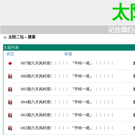
太
记住我们:t6
太阳二坛
» 搜索
主题列表
状态
标题
087期六月风时雨〉〉〉〉〉『平特一尾』〈〈〈〈〈
086期六月风时雨〉〉〉〉〉『平特一尾』〈〈〈〈〈
085期六月风时雨〉〉〉〉〉『平特一尾』〈〈〈〈〈
084期六月风时雨〉〉〉〉〉『平特一尾』〈〈〈〈〈
083期六月风时雨〉〉〉〉〉『平特一尾』〈〈〈〈〈
082期六月风时雨〉〉〉〉〉『平特一尾』〈〈〈〈〈