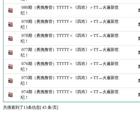
080期（勇拽撸管）TTTTT＜《四肖》＞TT→火遍新世
纪！
079期（勇拽撸管）TTTTT＜《四肖》＞TT→火遍新世
纪！
078期（勇拽撸管）TTTTT＜《四肖》＞TT→火遍新世
纪！
077期（勇拽撸管）TTTTT＜《四肖》＞TT→火遍新世
纪！
076期（勇拽撸管）TTTTT＜《四肖》＞TT→火遍新世
纪！
075期（勇拽撸管）TTTTT＜《四肖》＞TT→火遍新世
纪！
074期（勇拽撸管）TTTTT＜《四肖》＞TT→火遍新世
纪！
共搜索到了13条信息[ 45 条/页]