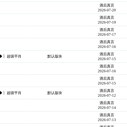
酒后真言
2026-07-20
酒后真言
2026-07-19
酒后真言
2026-07-17
酒后真言
2026-07-16
酒后真言
◆ 〗超级平肖
默认版块
2026-07-15
酒后真言
2026-07-16
酒后真言
2026-07-15
酒后真言
◆ 〗超级平肖
默认版块
2026-07-12
酒后真言
2026-07-14
酒后真言
2026-07-13