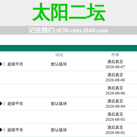
太阳二坛
记住我们:t630.com,t640.com
论坛
作者
酒后真言
◆ 〗超级平肖
默认版块
2026-08-07
酒后真言
2026-08-06
酒后真言
2026-08-06
酒后真言
◆ 〗超级平肖
默认版块
2026-08-04
酒后真言
2026-08-05
酒后真言
◆ 〗超级平肖
默认版块
2026-08-02