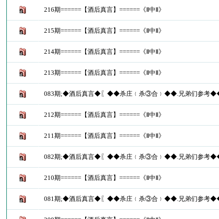
216期======【酒后真言】======《Ⅱ中Ⅱ》
215期======【酒后真言】======《Ⅱ中Ⅱ》
214期======【酒后真言】======《Ⅱ中Ⅱ》
213期======【酒后真言】======《Ⅱ中Ⅱ》
083期;◆酒后真言◆〖◆◆杀庄﹛杀③合﹜◆◆.兄弟们参考◆
212期======【酒后真言】======《Ⅱ中Ⅱ》
211期======【酒后真言】======《Ⅱ中Ⅱ》
082期;◆酒后真言◆〖◆◆杀庄﹛杀③合﹜◆◆.兄弟们参考◆
210期======【酒后真言】======《Ⅱ中Ⅱ》
081期;◆酒后真言◆〖◆◆杀庄﹛杀③合﹜◆◆.兄弟们参考◆