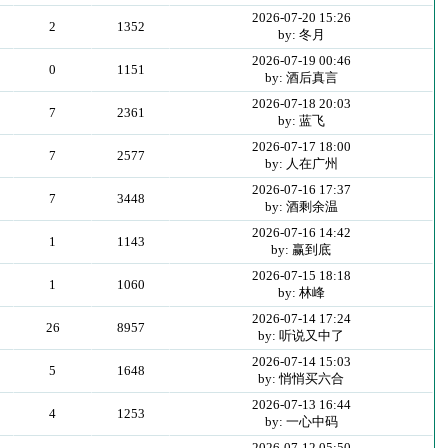
2026-07-20 15:26
2
1352
by: 冬月
2026-07-19 00:46
0
1151
by: 酒后真言
2026-07-18 20:03
7
2361
by: 蓝飞
2026-07-17 18:00
7
2577
by: 人在广州
2026-07-16 17:37
7
3448
by: 酒剩余温
2026-07-16 14:42
1
1143
by: 赢到底
2026-07-15 18:18
1
1060
by: 林峰
2026-07-14 17:24
26
8957
by: 听说又中了
2026-07-14 15:03
5
1648
by: 悄悄买六合
2026-07-13 16:44
4
1253
by: 一心中码
2026-07-12 05:50