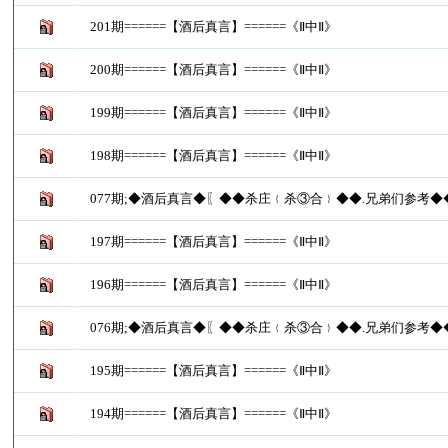
201期======【酒后真言】======《Ⅱ中Ⅱ》
200期======【酒后真言】======《Ⅱ中Ⅱ》
199期======【酒后真言】======《Ⅱ中Ⅱ》
198期======【酒后真言】======《Ⅱ中Ⅱ》
077期;◆酒后真言◆〖◆◆杀庄﹛杀③合﹜◆◆.兄弟们参考◆
197期======【酒后真言】======《Ⅱ中Ⅱ》
196期======【酒后真言】======《Ⅱ中Ⅱ》
076期;◆酒后真言◆〖◆◆杀庄﹛杀③合﹜◆◆.兄弟们参考◆
195期======【酒后真言】======《Ⅱ中Ⅱ》
194期======【酒后真言】======《Ⅱ中Ⅱ》