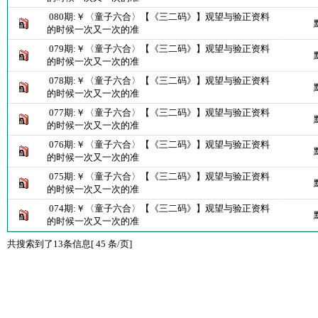
080期:￥〈童子六合〉【《三二码》】观望与验正资料
的时候一次又一次的准
079期:￥〈童子六合〉【《三二码》】观望与验正资料
的时候一次又一次的准
078期:￥〈童子六合〉【《三二码》】观望与验正资料
的时候一次又一次的准
077期:￥〈童子六合〉【《三二码》】观望与验正资料
的时候一次又一次的准
076期:￥〈童子六合〉【《三二码》】观望与验正资料
的时候一次又一次的准
075期:￥〈童子六合〉【《三二码》】观望与验正资料
的时候一次又一次的准
074期:￥〈童子六合〉【《三二码》】观望与验正资料
的时候一次又一次的准
共搜索到了13条信息[ 45 条/页]