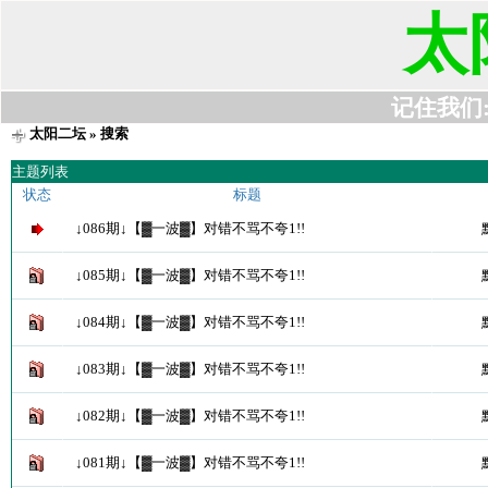
太
记住我们:t6
太阳二坛
» 搜索
主题列表
状态
标题
↓086期↓【▓一波▓】对错不骂不夸1!!
↓085期↓【▓一波▓】对错不骂不夸1!!
↓084期↓【▓一波▓】对错不骂不夸1!!
↓083期↓【▓一波▓】对错不骂不夸1!!
↓082期↓【▓一波▓】对错不骂不夸1!!
↓081期↓【▓一波▓】对错不骂不夸1!!