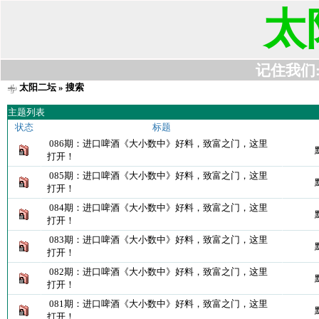
太
记住我们:t6
太阳二坛
» 搜索
主题列表
状态
标题
086期：进口啤酒《大小数中》好料，致富之门，这里
打开！
085期：进口啤酒《大小数中》好料，致富之门，这里
打开！
084期：进口啤酒《大小数中》好料，致富之门，这里
打开！
083期：进口啤酒《大小数中》好料，致富之门，这里
打开！
082期：进口啤酒《大小数中》好料，致富之门，这里
打开！
081期：进口啤酒《大小数中》好料，致富之门，这里
打开！