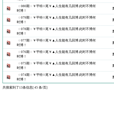
﹛080期﹜￥平特 Ⅰ 尾￥▲人生能有几回博.此时不博何
时博！
﹛079期﹜￥平特 Ⅰ 尾￥▲人生能有几回博.此时不博何
时博！
﹛078期﹜￥平特 Ⅰ 尾￥▲人生能有几回博.此时不博何
时博！
﹛077期﹜￥平特 Ⅰ 尾￥▲人生能有几回博.此时不博何
时博！
﹛076期﹜￥平特 Ⅰ 尾￥▲人生能有几回博.此时不博何
时博！
﹛075期﹜￥平特 Ⅰ 尾￥▲人生能有几回博.此时不博何
时博！
﹛074期﹜￥平特 Ⅰ 尾￥▲人生能有几回博.此时不博何
时博！
共搜索到了13条信息[ 45 条/页]