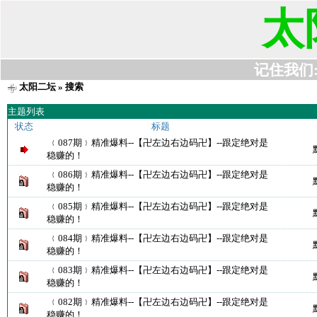
太
记住我们:t6
太阳二坛
» 搜索
主题列表
状态
标题
﹛087期﹜精准爆料--【卍左边右边码卍】--跟定绝对是
稳赚的！
﹛086期﹜精准爆料--【卍左边右边码卍】--跟定绝对是
稳赚的！
﹛085期﹜精准爆料--【卍左边右边码卍】--跟定绝对是
稳赚的！
﹛084期﹜精准爆料--【卍左边右边码卍】--跟定绝对是
稳赚的！
﹛083期﹜精准爆料--【卍左边右边码卍】--跟定绝对是
稳赚的！
﹛082期﹜精准爆料--【卍左边右边码卍】--跟定绝对是
稳赚的！