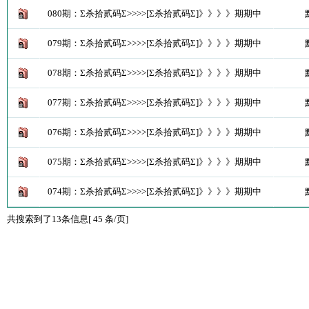
080期：Σ杀拾贰码Σ>>>>[Σ杀拾贰码Σ]》》》》期期中
079期：Σ杀拾贰码Σ>>>>[Σ杀拾贰码Σ]》》》》期期中
078期：Σ杀拾贰码Σ>>>>[Σ杀拾贰码Σ]》》》》期期中
077期：Σ杀拾贰码Σ>>>>[Σ杀拾贰码Σ]》》》》期期中
076期：Σ杀拾贰码Σ>>>>[Σ杀拾贰码Σ]》》》》期期中
075期：Σ杀拾贰码Σ>>>>[Σ杀拾贰码Σ]》》》》期期中
074期：Σ杀拾贰码Σ>>>>[Σ杀拾贰码Σ]》》》》期期中
共搜索到了13条信息[ 45 条/页]