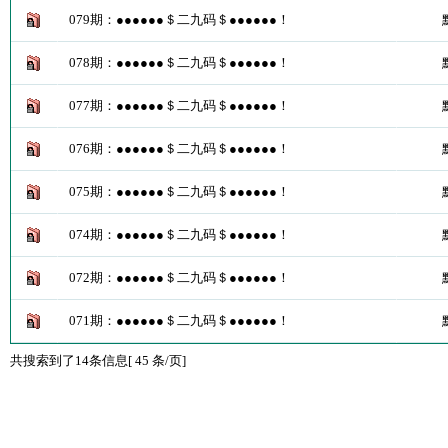
079期：●●●●●●＄二九码＄●●●●●●！
078期：●●●●●●＄二九码＄●●●●●●！
077期：●●●●●●＄二九码＄●●●●●●！
076期：●●●●●●＄二九码＄●●●●●●！
075期：●●●●●●＄二九码＄●●●●●●！
074期：●●●●●●＄二九码＄●●●●●●！
072期：●●●●●●＄二九码＄●●●●●●！
071期：●●●●●●＄二九码＄●●●●●●！
共搜索到了14条信息[ 45 条/页]