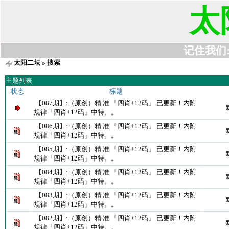
太
记住我们:t6
太阳二坛
» 搜索
主题列表
状态
标题
【087期】:（原创）精 准 「四肖+12码」 已更新！内附
规律「四肖+12码」中特。。
【086期】:（原创）精 准 「四肖+12码」 已更新！内附
规律「四肖+12码」中特。。
【085期】:（原创）精 准 「四肖+12码」 已更新！内附
规律「四肖+12码」中特。。
【084期】:（原创）精 准 「四肖+12码」 已更新！内附
规律「四肖+12码」中特。。
【083期】:（原创）精 准 「四肖+12码」 已更新！内附
规律「四肖+12码」中特。。
【082期】:（原创）精 准 「四肖+12码」 已更新！内附
规律「四肖+12码」中特。。