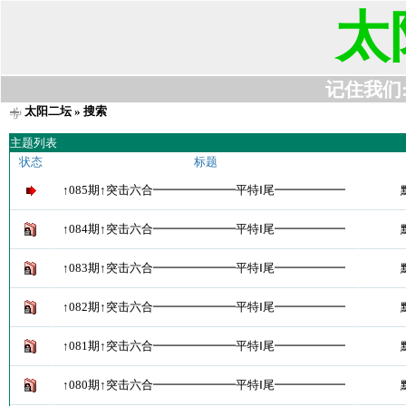
太
记住我们:t6
太阳二坛
» 搜索
主题列表
状态
标题
↑085期↑突击六合━━━━━━━平特Ⅰ尾━━━━━━
↑084期↑突击六合━━━━━━━平特Ⅰ尾━━━━━━
↑083期↑突击六合━━━━━━━平特Ⅰ尾━━━━━━
↑082期↑突击六合━━━━━━━平特Ⅰ尾━━━━━━
↑081期↑突击六合━━━━━━━平特Ⅰ尾━━━━━━
↑080期↑突击六合━━━━━━━平特Ⅰ尾━━━━━━