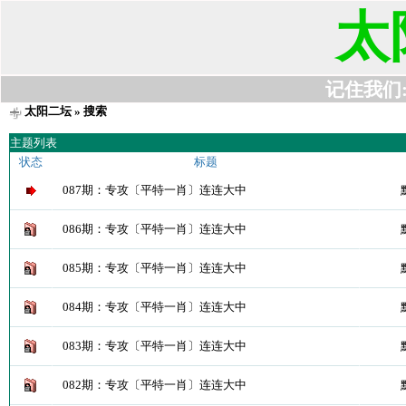
太
记住我们:t6
太阳二坛
» 搜索
主题列表
状态
标题
087期：专攻〔平特一肖〕连连大中
086期：专攻〔平特一肖〕连连大中
085期：专攻〔平特一肖〕连连大中
084期：专攻〔平特一肖〕连连大中
083期：专攻〔平特一肖〕连连大中
082期：专攻〔平特一肖〕连连大中