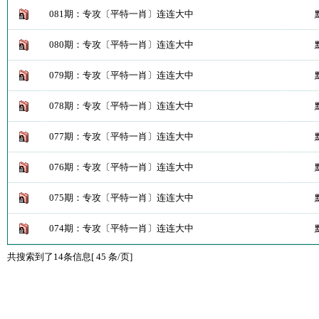
081期：专攻〔平特一肖〕连连大中
080期：专攻〔平特一肖〕连连大中
079期：专攻〔平特一肖〕连连大中
078期：专攻〔平特一肖〕连连大中
077期：专攻〔平特一肖〕连连大中
076期：专攻〔平特一肖〕连连大中
075期：专攻〔平特一肖〕连连大中
074期：专攻〔平特一肖〕连连大中
共搜索到了14条信息[ 45 条/页]