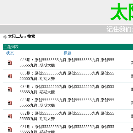
太
记住我们:t6
太阳二坛
» 搜索
主题列表
状态
标题
086期：原创55555555九肖.原创55555555九肖.原创555
55555九肖..期期大赚
085期：原创55555555九肖.原创55555555九肖.原创555
55555九肖..期期大赚
084期：原创55555555九肖.原创55555555九肖.原创555
55555九肖..期期大赚
083期：原创55555555九肖.原创55555555九肖.原创555
55555九肖..期期大赚
082期：原创55555555九肖.原创55555555九肖.原创555
55555九肖..期期大赚
081期：原创55555555九肖.原创55555555九肖.原创555
55555九肖..期期大赚