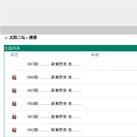
太阳二坛
» 搜索
主题列表
状态
标题
087期:............ 家禽野兽 准..........
086期:............ 家禽野兽 准..........
085期:............ 家禽野兽 准..........
084期:............ 家禽野兽 准..........
083期:............ 家禽野兽 准..........
082期:............ 家禽野兽 准..........