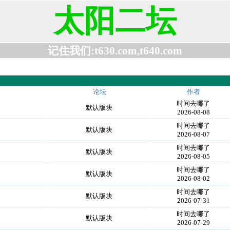
太阳二坛
记住我们:t630.com,t640.com
论坛
作者
时间去哪了
默认版块
2026-08-08
时间去哪了
默认版块
2026-08-07
时间去哪了
默认版块
2026-08-05
时间去哪了
默认版块
2026-08-02
时间去哪了
默认版块
2026-07-31
时间去哪了
默认版块
2026-07-29