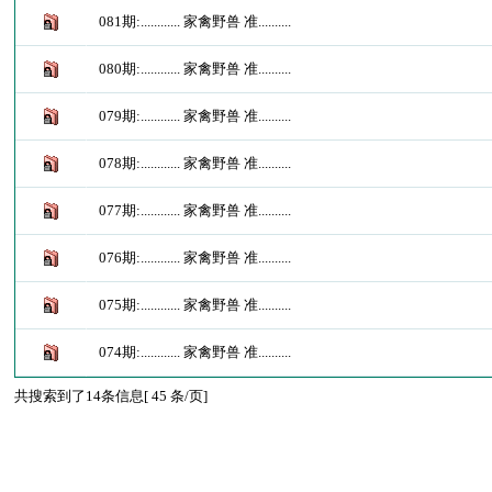
081期:............ 家禽野兽 准..........
080期:............ 家禽野兽 准..........
079期:............ 家禽野兽 准..........
078期:............ 家禽野兽 准..........
077期:............ 家禽野兽 准..........
076期:............ 家禽野兽 准..........
075期:............ 家禽野兽 准..........
074期:............ 家禽野兽 准..........
共搜索到了14条信息[ 45 条/页]