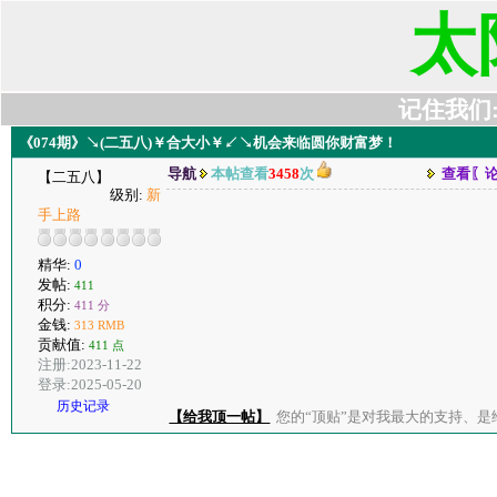
太
记住我们:t6
《074期》↘(二五八)￥合大小￥↙↘机会来临圆你财富梦！
导航
本帖查看
3458
次
查看〖
【二五八】
级别:
新
手上路
精华:
0
发帖:
411
积分:
411 分
金钱:
313 RMB
贡献值:
411 点
注册:2023-11-22
登录:2025-05-20
历史记录
【给我顶一帖】
您的“顶贴”是对我最大的支持、是给了我